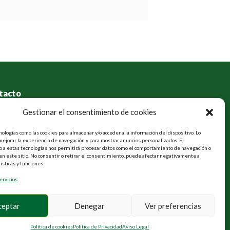
tacto
, Edificio Melior, 28006 Madrid
Gestionar el consentimiento de cookies
ologías como las cookies para almacenar y/o acceder a la información del dispositivo. Lo
ejorar la experiencia de navegación y para mostrar anuncios personalizados. El
 a estas tecnologías nos permitirá procesar datos como el comportamiento de navegación o
 en este sitio. No consentir o retirar el consentimiento, puede afectar negativamente a
rísticas y funciones.
ervicios
ceptar
Denegar
Ver preferencias
Política de cookies
Politica de Privacidad
Aviso Legal