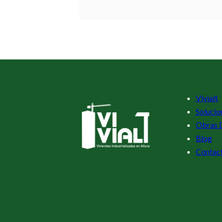
Vivialt
Solucio
Obras 
Blog
Contac