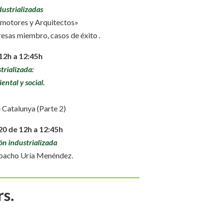
dustrializadas
omotores y Arquitectos»
esas miembro, casos de éxito .
 12h a 12:45h
trializada:
ntal y social.
e Catalunya (Parte 2)
0 de 12h a 12:45h
ón industrializada
spacho Uría Menéndez.
rs.