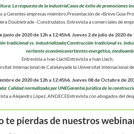
ltura: La respuesta de la industria
Casos de éxito de promociones in
as a Gerentes empresas miembro.
Presentación de «Breve Guía Pr
ra Doubletrade -Construdatos.
Entrevista a comerciales de empr
e junio de 2020 de 12h a 12:45h
4. Jueves 2 de julio de 2020 de
ón tradicional vs. industrializada:
Construcción tradicional vs. indus
vertiente económica
vertientes energética, medioambie
Entrevista a Ivan Llach
Entrevista a Ivan Llach,
ersitat Internacional de Catalunya
de la Universitat Internacional d
iembre de 2020 de 12h a 12:45h
6.
Jueves 08 de Octubre de 202
zada: Calidad normalizada por UNE
Garantía jurídica de la construcci
vista a Alejandro López, ANDECE
Entrevista con abogados del de
 te pierdas de nuestros webina